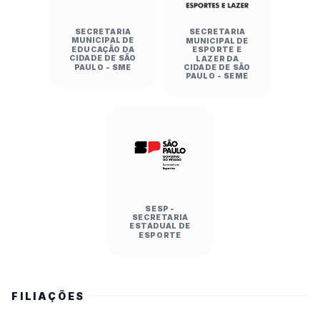
(Bilac/Araçatuba) 2 x 0 EE Desolina Betti 
Gregorim (Irapuã)

SECRETARIA
SECRETARIA
EE Sinharinha Camarinha (Santa Cruz do Rio 
MUNICIPAL DE
MUNICIPAL DE
EDUCAÇÃO DA
ESPORTE E
Pardo/Marília) 2 x 0 EE Profª Mª Ribeiro 
CIDADE DE SÃO
LAZER DA
PAULO - SME
CIDADE DE SÃO
Guimarães Bueno (São Paulo/Capital)

PAULO - SEME
Voleibol Feminino — Etapa II:

Colégio Campo Salles (São Paulo/Capital) 2 x 0 
Colégio Marista (Ribeirão Preto)

Colégio São Francisco (Bauru) 2 x 0 Colégio 
Raphael Di Santo (Campinas)

A programação completa das partidas da 
Finalíssima (Etapa IV) neste domingo (09/08) 
SESP -
SECRETARIA
terá transmissão ao vivo e gratuita no canal 
ESTADUAL DE
ESPORTE
oficial da federação no 
YouTube:youtube.com/@FedeespTV
FILIAÇÕES