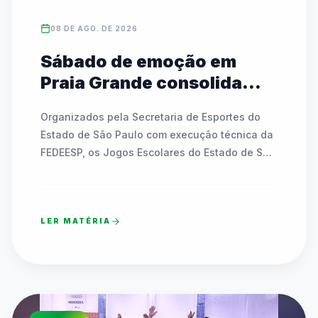
08 DE AGO. DE 2026
Sábado de emoção em
Praia Grande consolida
campeões estaduais das
Organizados pela Secretaria de Esportes do 
Etapas I e II
Estado de São Paulo com execução técnica da 
FEDEESP, os Jogos Escolares do Estado de São 
Paulo (JEESP Sub-14) coroaram as equipes 
campeãs das redes pública e privada em finais 
marcadas por superação, união e celebração.

LER MATÉRIA
O sábado (08/08) foi de pura festa e alto nível 
técnico nos principais complexos esportivos de 
Praia Grande, no litoral paulista. As disputas 
decisivas das Finais Estaduais das 
Modalidades Coletivas Sub-14 dos Jogos 