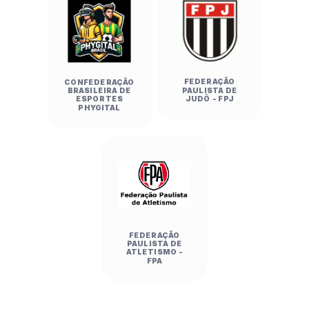
José dos Campos)

EE Prof. Raymi De Oliveira Baptista Pereira 
(Bauru) 18 x 14 EE Dr. João Marciano De 
Almeida (Franca)

Handebol Masculino — Etapa II:

FEDERAÇÃO
CONFEDERAÇÃO
Colégio Ábaco (São Bernardo do Campo) 30 x 
PAULISTA DE
BRASILEIRA DE
JUDÔ - FPJ
ESPORTES
16 Emeb Gilberta Vilela Rosa (Restinga)

PHYGITAL
Colégio Amorim Santa Teresa (São 
Paulo/Capital) 24 x 19 Colégio Braga Mello 
(Presidente Prudente)

Handebol Feminino — Etapa I:

EE Dr. João Marciano De Almeida (Franca) 20 x 
11 EE Prof. Raymi De Oliveira Baptista Pereira 
(Bauru)

FEDERAÇÃO
EE Clarice De Magalhães De Castro (São 
PAULISTA DE
ATLETISMO -
Bernardo do Campo) 15 x 10 EE Prof. João Alves 
FPA
De Almeida (Piracicaba)

Handebol Feminino — Etapa II:
