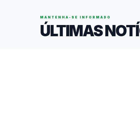
ISF
FISEC