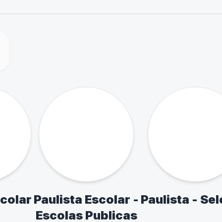
ARES
ille
Liga Guarulhos -
Liga Osasco
LEG