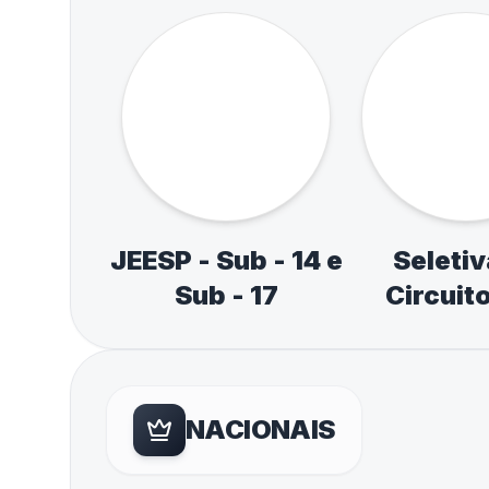
Jogos Escolares
XVIII Oli
de Atibaia
Estuda
ESTADUAIS