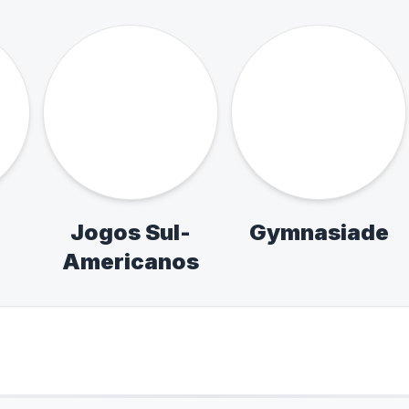
 14
Jogos da
Paralimpía
Juventude
Escolare