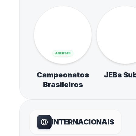
JEESP - Sub - 14 e
Seletiv
Sub - 17
Circuit
Esporte E
de Atlet
Natação e
NACIONAIS
de M