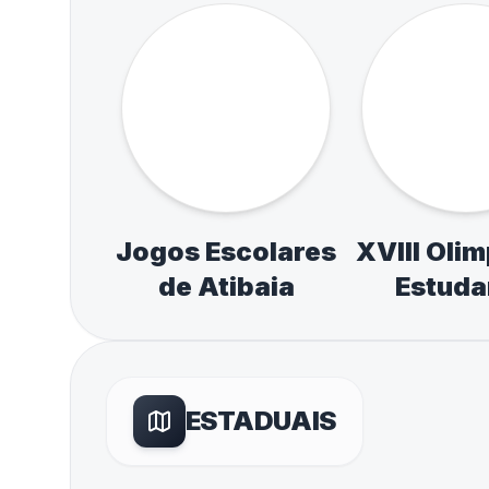
MUNICIPAL / REGIONAL
Circutos Esporte
Paulista E
Escolar