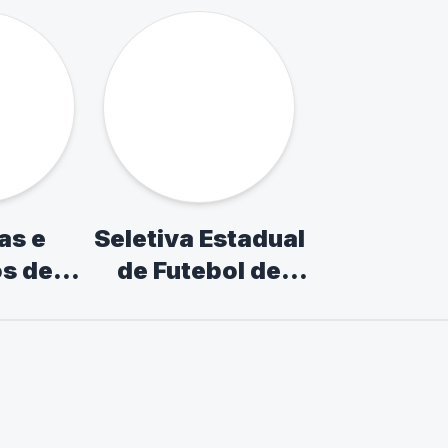
mpíadas
XV InterCeus
ntis