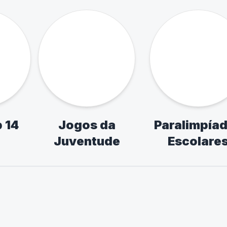
as e
Seletiva Estadual
os de
de Futebol de
scolar
Campo
ismo,
 Tênis
esa