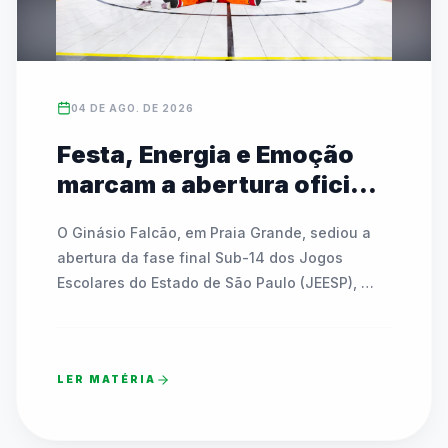
04 DE AGO. DE 2026
Festa, Energia e Emoção
marcam a abertura oficial
das Finais do JEESP Sub-14
O Ginásio Falcão, em Praia Grande, sediou a 
em Praia Grande
abertura da fase final Sub-14 dos Jogos 
Escolares do Estado de São Paulo (JEESP), 
reunindo quase 7 mil estudantes-atletas. A 
noite festiva contou com shows, interações 
com mascote, a tradicional Remada Viking e 
LER MATÉRIA
sorteios de bicicletas e bolas para os 
participantes. Apresentações culturais de 
dança integraram gerações e emocionaram o 