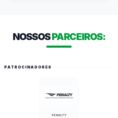
público presente. Autoridades como a 
Secretária Estadual de Esportes, Cláudia 
Carletto, e o Prefeito Alberto Mourão 
destacaram a relevância do evento para a 
formação de valores e a economia local. O 
NOSSOS
PARCEIROS:
campeonato, que mobiliza mais de 486 mil 
alunos no estado, conta com transmissões ao 
vivo e cobertura nas redes da FedeespTV.
PATROCINADORES
PENALTY