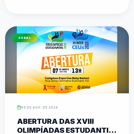
etapa do Circuito de Karatê no Ginásio 
Municipal Dr. Alberto Bottino, com disputas de 
Kata e Kumite. O evento reforça o compromisso 
de 26 anos da federação em promover 
inclusão, disciplina e revelar talentos 
GERAL
esportivos. As inscrições para ambas as 
competições podem ser feitas diretamente no 
site oficial da entidade (www.fedeesp.org.br).
05 DE AGO. DE 2026
ABERTURA DAS XVIII
OLIMPÍADAS ESTUDANTIS