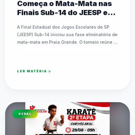
Começa o Mata-Mata nas
Finais Sub-14 do JEESP em
Praia Grande
A Final Estadual dos Jogos Escolares de SP 
(JEESP) Sub-14 iniciou sua fase eliminatória de 
mata-mata em Praia Grande. O torneio reúne 
escolas públicas e particulares disputando 
vagas em basquete, futsal, handebol, vôlei e 
tênis de mesa. As partidas decisivas ocorrem 
LER MATÉRIA
até sábado e contam com transmissão ao vivo 
pelo canal oficial da FedeespTV no YouTube. 
Os times campeões estaduais formarão o 
TIMESP para representar São Paulo nos Jogos 
Escolares Brasileiros (JEBs) em Brasília. O texto 
detalha toda a programação dos confrontos 
GERAL
diretos que acontecem ao longo desta quinta-
feira em diversos ginásios.