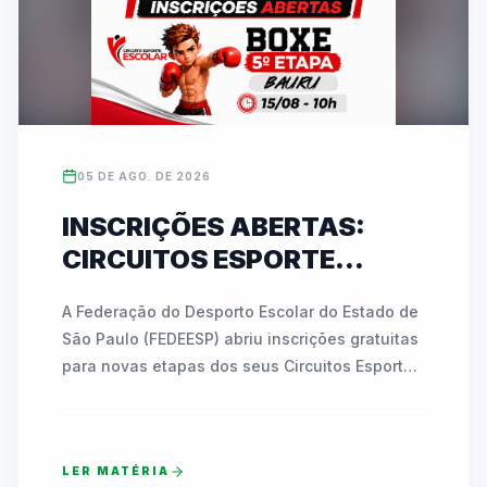
05 DE AGO. DE 2026
INSCRIÇÕES ABERTAS:
CIRCUITOS ESPORTE
ESCOLAR DA FEDEESP
A Federação do Desporto Escolar do Estado de 
LEVAM BOXE A BAURU E
São Paulo (FEDEESP) abriu inscrições gratuitas 
KARATÊ A JABOTICABAL
para novas etapas dos seus Circuitos Esporte 
EM AGOSTO
Escolar. No dia 15 de agosto, Bauru receberá a 
5ª etapa do Circuito de Boxe no Ginásio 
"Azulão", reunindo atletas de 7 a 17 anos. Já 
LER MATÉRIA
em 28 de agosto, Jaboticabal sediará a 2ª 