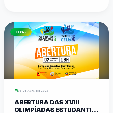
etapa do Circuito de Karatê no Ginásio 
Municipal Dr. Alberto Bottino, com disputas de 
Kata e Kumite. O evento reforça o compromisso 
de 26 anos da federação em promover 
inclusão, disciplina e revelar talentos 
GERAL
esportivos. As inscrições para ambas as 
competições podem ser feitas diretamente no 
site oficial da entidade (www.fedeesp.org.br).
05 DE AGO. DE 2026
ABERTURA DAS XVIII
OLIMPÍADAS ESTUDANTIS