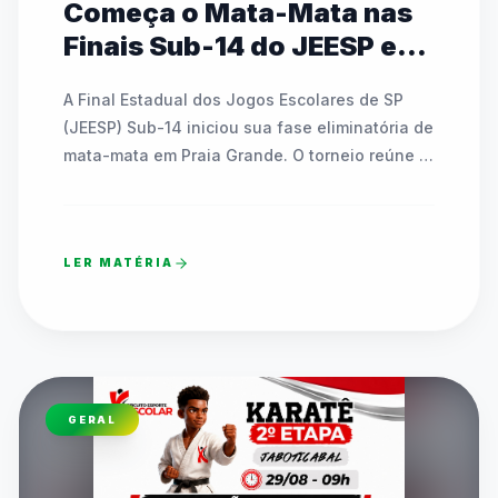
Começa o Mata-Mata nas
Finais Sub-14 do JEESP em
Praia Grande
A Final Estadual dos Jogos Escolares de SP 
(JEESP) Sub-14 iniciou sua fase eliminatória de 
mata-mata em Praia Grande. O torneio reúne 
escolas públicas e particulares disputando 
vagas em basquete, futsal, handebol, vôlei e 
tênis de mesa. As partidas decisivas ocorrem 
LER MATÉRIA
até sábado e contam com transmissão ao vivo 
pelo canal oficial da FedeespTV no YouTube. 
Os times campeões estaduais formarão o 
TIMESP para representar São Paulo nos Jogos 
Escolares Brasileiros (JEBs) em Brasília. O texto 
detalha toda a programação dos confrontos 
GERAL
diretos que acontecem ao longo desta quinta-
feira em diversos ginásios.