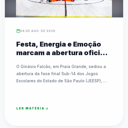
04 DE AGO. DE 2026
Festa, Energia e Emoção
marcam a abertura oficial
das Finais do JEESP Sub-14
O Ginásio Falcão, em Praia Grande, sediou a 
em Praia Grande
abertura da fase final Sub-14 dos Jogos 
Escolares do Estado de São Paulo (JEESP), 
reunindo quase 7 mil estudantes-atletas. A 
noite festiva contou com shows, interações 
com mascote, a tradicional Remada Viking e 
LER MATÉRIA
sorteios de bicicletas e bolas para os 
participantes. Apresentações culturais de 
dança integraram gerações e emocionaram o 