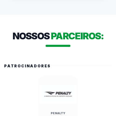
público presente. Autoridades como a 
Secretária Estadual de Esportes, Cláudia 
Carletto, e o Prefeito Alberto Mourão 
destacaram a relevância do evento para a 
formação de valores e a economia local. O 
NOSSOS
PARCEIROS:
campeonato, que mobiliza mais de 486 mil 
alunos no estado, conta com transmissões ao 
vivo e cobertura nas redes da FedeespTV.
PATROCINADORES
PENALTY