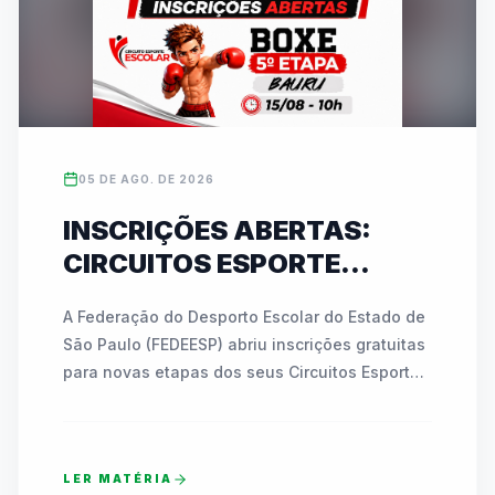
05 DE AGO. DE 2026
INSCRIÇÕES ABERTAS:
CIRCUITOS ESPORTE
ESCOLAR DA FEDEESP
A Federação do Desporto Escolar do Estado de 
LEVAM BOXE A BAURU E
São Paulo (FEDEESP) abriu inscrições gratuitas 
KARATÊ A JABOTICABAL
para novas etapas dos seus Circuitos Esporte 
EM AGOSTO
Escolar. No dia 15 de agosto, Bauru receberá a 
5ª etapa do Circuito de Boxe no Ginásio 
"Azulão", reunindo atletas de 7 a 17 anos. Já 
LER MATÉRIA
em 28 de agosto, Jaboticabal sediará a 2ª 