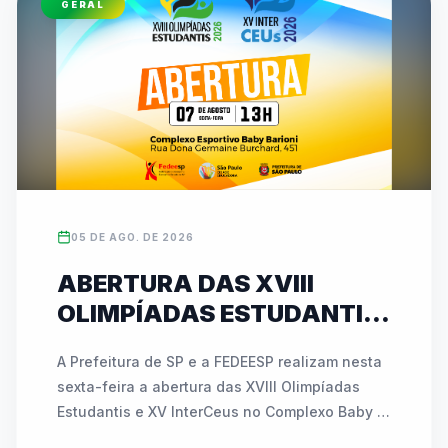
GERAL
esportivos. As inscrições para ambas as 
competições podem ser feitas diretamente no 
site oficial da entidade (www.fedeesp.org.br).
05 DE AGO. DE 2026
ABERTURA DAS XVIII
OLIMPÍADAS ESTUDANTIS
E XV INTERCEUS
A Prefeitura de SP e a FEDEESP realizam nesta 
ACONTECE NESTA SEXTA
sexta-feira a abertura das XVIII Olimpíadas 
(07) COM NOVIDADES E
Estudantis e XV InterCeus no Complexo Baby 
ATIVAÇÕES INÉDITAS
Barioni. O evento de esporte educacional 