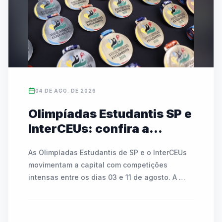
campeonato, que mobiliza mais de 486 mil 
alunos no estado, conta com transmissões ao 
vivo e cobertura nas redes da FedeespTV.
04 DE AGO. DE 2026
Olimpíadas Estudantis SP e
InterCEUs: confira a
agenda de modalidades e
As Olimpíadas Estudantis de SP e o InterCEUs 
partidas de 03 a 11 de
movimentam a capital com competições 
agosto
intensas entre os dias 03 e 11 de agosto. A 
programação inclui modalidades como 
atletismo, badminton, tênis de mesa, basquete, 
futsal, handebol, voleibol e o Circuito Kids. As 