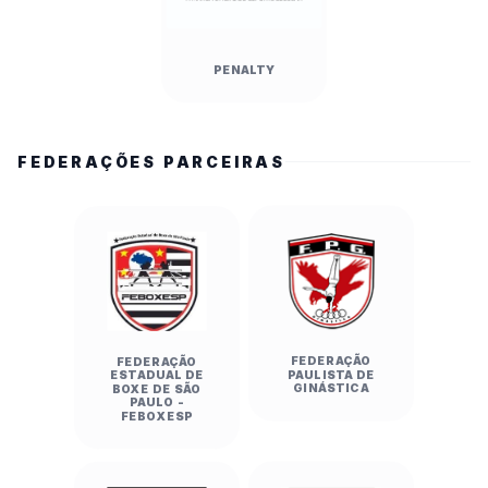
Paulo/Capital) 24 x 19 Colégio Braga Mello 
(Presidente Prudente)

Handebol Feminino — Etapa I:

PENALTY
EE Dr. João Marciano De Almeida (Franca) 20 x 
11 EE Prof. Raymi De Oliveira Baptista Pereira 
(Bauru)

FEDERAÇÕES PARCEIRAS
EE Clarice De Magalhães De Castro (São 
Bernardo do Campo) 15 x 10 EE Prof. João Alves 
De Almeida (Piracicaba)

Handebol Feminino — Etapa II:

Colégio Amorim Santa Teresa (São 
Paulo/Capital) 19 x 15 Colégio Ábaco (São 
Bernardo do Campo)

EMEF Profa. Maria Aparecida Araújo (Guarujá) 
FEDERAÇÃO
FEDERAÇÃO
PAULISTA DE
ESTADUAL DE
23 x 8 Emeb Gilberta Vilela Rosa (Restinga)

GINÁSTICA
BOXE DE SÃO
PAULO -
VOLEIBOL (Ginásio Rodrigão e Ginásio Aloha)

FEBOXESP
Voleibol Masculino — Etapa I:

EE Severino Reino (José Bonifácio) 2 x 0 EE 