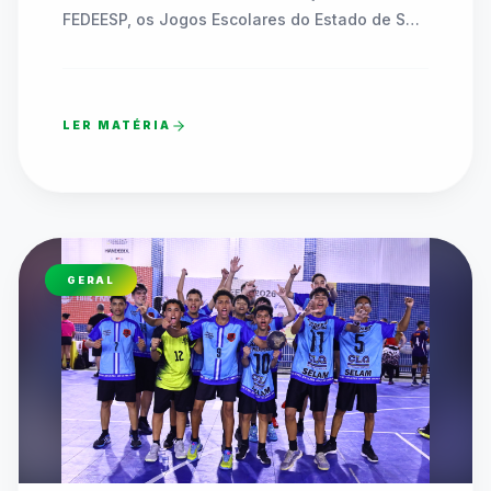
FEDEESP, os Jogos Escolares do Estado de São 
Paulo (JEESP Sub-14) coroaram as equipes 
campeãs das redes pública e privada em finais 
marcadas por superação, união e celebração.

LER MATÉRIA
O sábado (08/08) foi de pura festa e alto nível 
técnico nos principais complexos esportivos de 
Praia Grande, no litoral paulista. As disputas 
decisivas das Finais Estaduais das 
Modalidades Coletivas Sub-14 dos Jogos 
GERAL
Escolares do Estado de São Paulo (JEESP 
2026) definiram as equipes campeãs da Etapa 
I (escolas da rede pública estadual e 
municipal) e da Etapa II (escolas privadas).

A competição reuniu milhares de alunos-
atletas que demonstraram a força do esporte 
escolar paulista no Basquetebol, Futsal, 