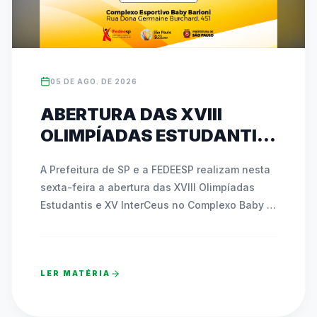
05 DE AGO. DE 2026
ABERTURA DAS XVIII
OLIMPÍADAS ESTUDANTIS
E XV INTERCEUS
A Prefeitura de SP e a FEDEESP realizam nesta 
ACONTECE NESTA SEXTA
sexta-feira a abertura das XVIII Olimpíadas 
(07) COM NOVIDADES E
Estudantis e XV InterCeus no Complexo Baby 
ATIVAÇÕES INÉDITAS
Barioni. O evento de esporte educacional 
reúne milhares de estudantes da Rede 
Municipal e promove integração com a 
LER MATÉRIA
comunidade. A comemoração contará com a 
área recreativa Funfest, apresentações 
musicais e o pré-lançamento dos mascotes 