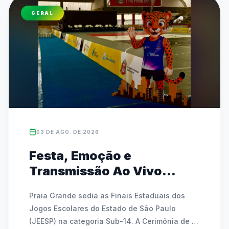
(07/08) e rodadas especiais do InterCEUs no 
GERAL
sábado (08/08). Promovido pela Prefeitura de 
São Paulo, o evento tem entrada gratuita e é 
totalmente aberto às comunidades escolares.
03 DE AGO. DE 2026
Festa, Emoção e
Transmissão Ao Vivo
marcam a abertura das
Praia Grande sedia as Finais Estaduais dos 
Finais Estaduais do JEESP
Jogos Escolares do Estado de São Paulo 
Sub-14 em Praia Grande
(JEESP) na categoria Sub-14. A Cerimônia de 