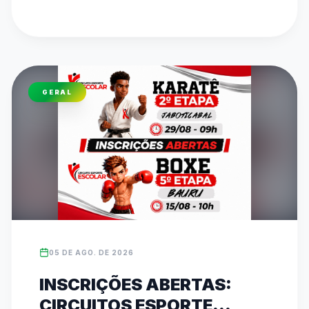
pelo canal oficial da FedeespTV no YouTube. 
Os times campeões estaduais formarão o 
TIMESP para representar São Paulo nos Jogos 
Escolares Brasileiros (JEBs) em Brasília. O texto 
detalha toda a programação dos confrontos 
GERAL
diretos que acontecem ao longo desta quinta-
feira em diversos ginásios.
05 DE AGO. DE 2026
INSCRIÇÕES ABERTAS:
CIRCUITOS ESPORTE