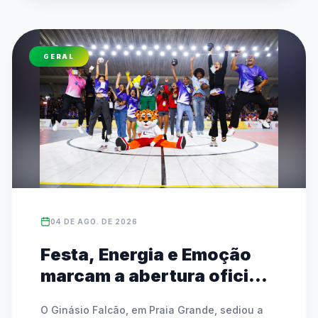
Capi e Melo. Esta edição traz novidades como 
a estreia do Skate e do Badminton, além do 
retorno do Circuito Kids para crianças de 7 a 11 
GERAL
anos. A competição mantém modalidades 
tradicionais coletivas e individuais, além do 
Festival Paralímpico focado em inclusão e 
equidade.
04 DE AGO. DE 2026
Festa, Energia e Emoção
marcam a abertura oficial
das Finais do JEESP Sub-14
O Ginásio Falcão, em Praia Grande, sediou a 