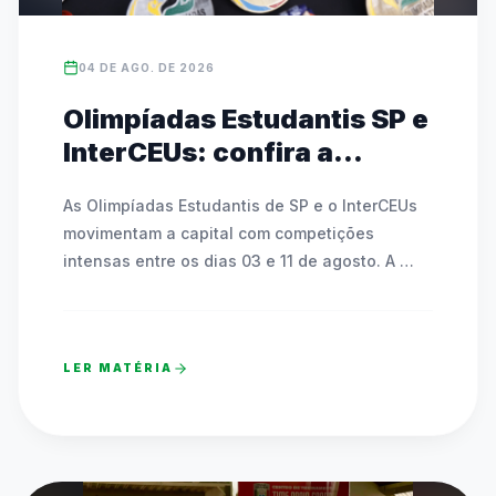
04 DE AGO. DE 2026
Olimpíadas Estudantis SP e
InterCEUs: confira a
agenda de modalidades e
As Olimpíadas Estudantis de SP e o InterCEUs 
partidas de 03 a 11 de
movimentam a capital com competições 
agosto
intensas entre os dias 03 e 11 de agosto. A 
programação inclui modalidades como 
atletismo, badminton, tênis de mesa, basquete, 
futsal, handebol, voleibol e o Circuito Kids. As 
LER MATÉRIA
rodadas acontecem em dezenas de CEUs, 
polos esportivos, SESC Pinheiros e no Clube 
Esperia, espalhados por todas as regiões da 
cidade. A programação conta com uma 
Cerimônia Oficial de Abertura na sexta-feira 