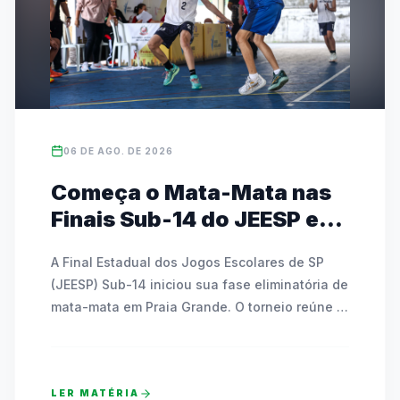
06 DE AGO. DE 2026
Começa o Mata-Mata nas
Finais Sub-14 do JEESP em
Praia Grande
A Final Estadual dos Jogos Escolares de SP 
(JEESP) Sub-14 iniciou sua fase eliminatória de 
mata-mata em Praia Grande. O torneio reúne 
escolas públicas e particulares disputando 
vagas em basquete, futsal, handebol, vôlei e 
tênis de mesa. As partidas decisivas ocorrem 
LER MATÉRIA
até sábado e contam com transmissão ao vivo 