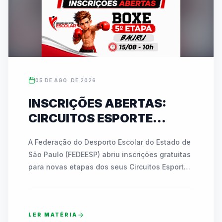
05 DE AGO. DE 2026
INSCRIÇÕES ABERTAS:
CIRCUITOS ESPORTE
ESCOLAR DA FEDEESP
A Federação do Desporto Escolar do Estado de 
LEVAM BOXE A BAURU E
São Paulo (FEDEESP) abriu inscrições gratuitas 
KARATÊ A JABOTICABAL
para novas etapas dos seus Circuitos Esporte 
EM AGOSTO
Escolar. No dia 15 de agosto, Bauru receberá a 
5ª etapa do Circuito de Boxe no Ginásio 
"Azulão", reunindo atletas de 7 a 17 anos. Já 
LER MATÉRIA
em 28 de agosto, Jaboticabal sediará a 2ª 