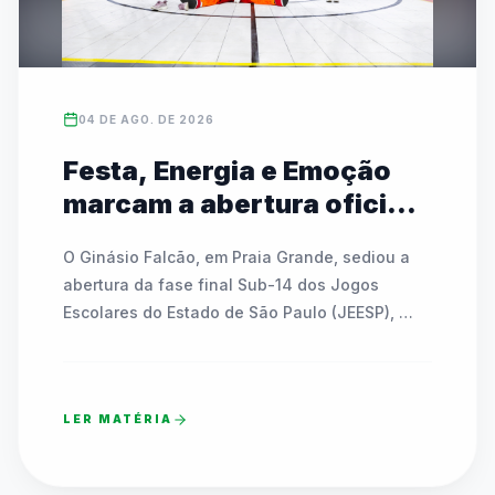
04 DE AGO. DE 2026
Festa, Energia e Emoção
marcam a abertura oficial
das Finais do JEESP Sub-14
O Ginásio Falcão, em Praia Grande, sediou a 
em Praia Grande
abertura da fase final Sub-14 dos Jogos 
Escolares do Estado de São Paulo (JEESP), 
reunindo quase 7 mil estudantes-atletas. A 
noite festiva contou com shows, interações 
com mascote, a tradicional Remada Viking e 
LER MATÉRIA
sorteios de bicicletas e bolas para os 
participantes. Apresentações culturais de 
dança integraram gerações e emocionaram o 