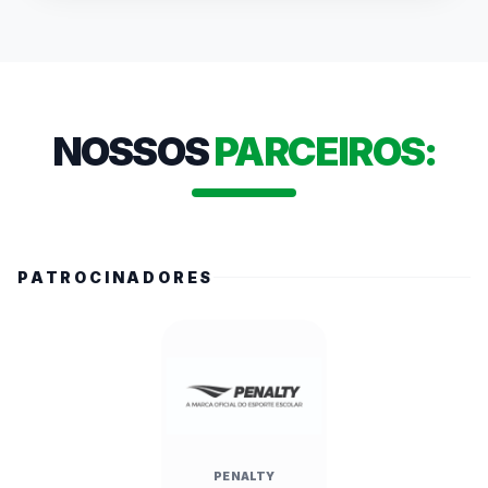
público presente. Autoridades como a 
Secretária Estadual de Esportes, Cláudia 
Carletto, e o Prefeito Alberto Mourão 
destacaram a relevância do evento para a 
formação de valores e a economia local. O 
NOSSOS
PARCEIROS:
campeonato, que mobiliza mais de 486 mil 
alunos no estado, conta com transmissões ao 
vivo e cobertura nas redes da FedeespTV.
PATROCINADORES
PENALTY