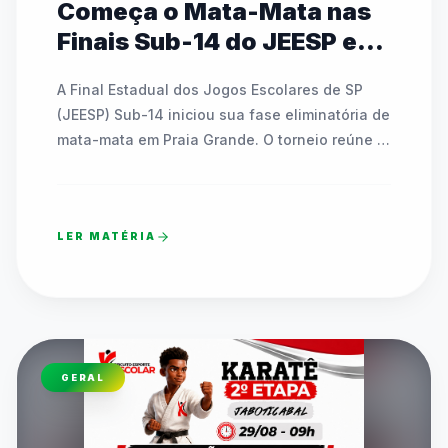
Começa o Mata-Mata nas
Finais Sub-14 do JEESP em
Praia Grande
A Final Estadual dos Jogos Escolares de SP 
(JEESP) Sub-14 iniciou sua fase eliminatória de 
mata-mata em Praia Grande. O torneio reúne 
escolas públicas e particulares disputando 
vagas em basquete, futsal, handebol, vôlei e 
tênis de mesa. As partidas decisivas ocorrem 
LER MATÉRIA
até sábado e contam com transmissão ao vivo 
pelo canal oficial da FedeespTV no YouTube. 
Os times campeões estaduais formarão o 
TIMESP para representar São Paulo nos Jogos 
Escolares Brasileiros (JEBs) em Brasília. O texto 
detalha toda a programação dos confrontos 
GERAL
diretos que acontecem ao longo desta quinta-
feira em diversos ginásios.