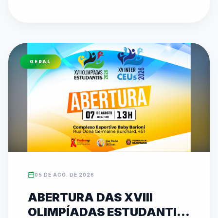
etapa do Circuito de Karatê no Ginásio 
Municipal Dr. Alberto Bottino, com disputas de 
Kata e Kumite. O evento reforça o compromisso 
de 26 anos da federação em promover 
inclusão, disciplina e revelar talentos 
GERAL
esportivos. As inscrições para ambas as 
competições podem ser feitas diretamente no 
site oficial da entidade (www.fedeesp.org.br).
05 DE AGO. DE 2026
ABERTURA DAS XVIII
OLIMPÍADAS ESTUDANTIS