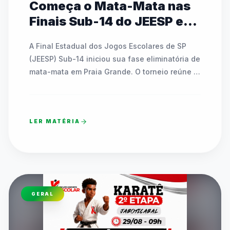
Começa o Mata-Mata nas
Finais Sub-14 do JEESP em
Praia Grande
A Final Estadual dos Jogos Escolares de SP 
(JEESP) Sub-14 iniciou sua fase eliminatória de 
mata-mata em Praia Grande. O torneio reúne 
escolas públicas e particulares disputando 
vagas em basquete, futsal, handebol, vôlei e 
tênis de mesa. As partidas decisivas ocorrem 
LER MATÉRIA
até sábado e contam com transmissão ao vivo 
pelo canal oficial da FedeespTV no YouTube. 
Os times campeões estaduais formarão o 
TIMESP para representar São Paulo nos Jogos 
Escolares Brasileiros (JEBs) em Brasília. O texto 
detalha toda a programação dos confrontos 
GERAL
diretos que acontecem ao longo desta quinta-
feira em diversos ginásios.