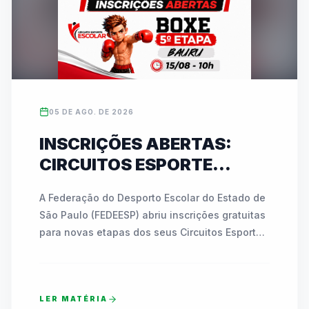
05 DE AGO. DE 2026
INSCRIÇÕES ABERTAS:
CIRCUITOS ESPORTE
ESCOLAR DA FEDEESP
A Federação do Desporto Escolar do Estado de 
LEVAM BOXE A BAURU E
São Paulo (FEDEESP) abriu inscrições gratuitas 
KARATÊ A JABOTICABAL
para novas etapas dos seus Circuitos Esporte 
EM AGOSTO
Escolar. No dia 15 de agosto, Bauru receberá a 
5ª etapa do Circuito de Boxe no Ginásio 
"Azulão", reunindo atletas de 7 a 17 anos. Já 
LER MATÉRIA
em 28 de agosto, Jaboticabal sediará a 2ª 