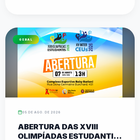
etapa do Circuito de Karatê no Ginásio 
Municipal Dr. Alberto Bottino, com disputas de 
Kata e Kumite. O evento reforça o compromisso 
de 26 anos da federação em promover 
inclusão, disciplina e revelar talentos 
GERAL
esportivos. As inscrições para ambas as 
competições podem ser feitas diretamente no 
site oficial da entidade (www.fedeesp.org.br).
05 DE AGO. DE 2026
ABERTURA DAS XVIII
OLIMPÍADAS ESTUDANTIS