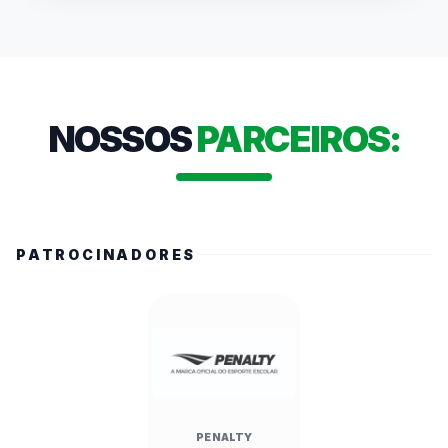
público presente. Autoridades como a 
Secretária Estadual de Esportes, Cláudia 
Carletto, e o Prefeito Alberto Mourão 
destacaram a relevância do evento para a 
formação de valores e a economia local. O 
NOSSOS
PARCEIROS:
campeonato, que mobiliza mais de 486 mil 
alunos no estado, conta com transmissões ao 
vivo e cobertura nas redes da FedeespTV.
PATROCINADORES
PENALTY