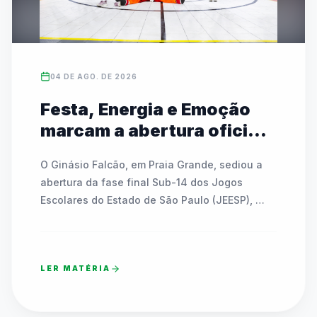
04 DE AGO. DE 2026
Festa, Energia e Emoção
marcam a abertura oficial
das Finais do JEESP Sub-14
O Ginásio Falcão, em Praia Grande, sediou a 
em Praia Grande
abertura da fase final Sub-14 dos Jogos 
Escolares do Estado de São Paulo (JEESP), 
reunindo quase 7 mil estudantes-atletas. A 
noite festiva contou com shows, interações 
com mascote, a tradicional Remada Viking e 
LER MATÉRIA
sorteios de bicicletas e bolas para os 
participantes. Apresentações culturais de 
dança integraram gerações e emocionaram o 