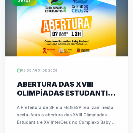
GERAL
esportivos. As inscrições para ambas as 
competições podem ser feitas diretamente no 
site oficial da entidade (www.fedeesp.org.br).
05 DE AGO. DE 2026
ABERTURA DAS XVIII
OLIMPÍADAS ESTUDANTIS
E XV INTERCEUS
A Prefeitura de SP e a FEDEESP realizam nesta 
ACONTECE NESTA SEXTA
sexta-feira a abertura das XVIII Olimpíadas 
(07) COM NOVIDADES E
Estudantis e XV InterCeus no Complexo Baby 
ATIVAÇÕES INÉDITAS
Barioni. O evento de esporte educacional 