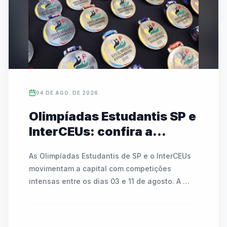
campeonato, que mobiliza mais de 486 mil 
alunos no estado, conta com transmissões ao 
vivo e cobertura nas redes da FedeespTV.
04 DE AGO. DE 2026
Olimpíadas Estudantis SP e
InterCEUs: confira a
agenda de modalidades e
As Olimpíadas Estudantis de SP e o InterCEUs 
partidas de 03 a 11 de
movimentam a capital com competições 
agosto
intensas entre os dias 03 e 11 de agosto. A 
programação inclui modalidades como 
atletismo, badminton, tênis de mesa, basquete, 
futsal, handebol, voleibol e o Circuito Kids. As 