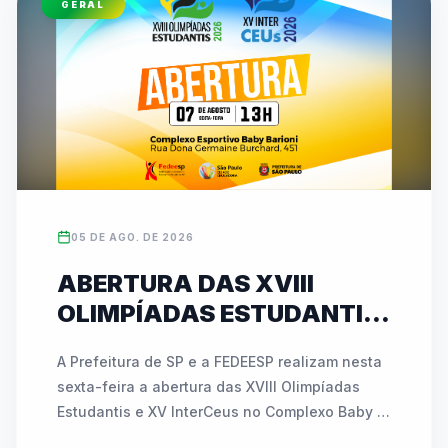
GERAL
esportivos. As inscrições para ambas as 
competições podem ser feitas diretamente no 
site oficial da entidade (www.fedeesp.org.br).
05 DE AGO. DE 2026
ABERTURA DAS XVIII
OLIMPÍADAS ESTUDANTIS
E XV INTERCEUS
A Prefeitura de SP e a FEDEESP realizam nesta 
ACONTECE NESTA SEXTA
sexta-feira a abertura das XVIII Olimpíadas 
(07) COM NOVIDADES E
Estudantis e XV InterCeus no Complexo Baby 
ATIVAÇÕES INÉDITAS
Barioni. O evento de esporte educacional 