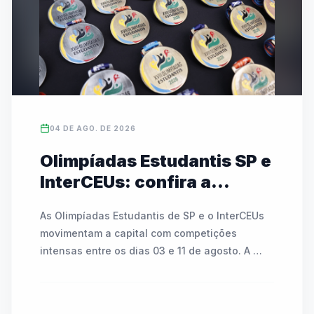
campeonato, que mobiliza mais de 486 mil 
alunos no estado, conta com transmissões ao 
vivo e cobertura nas redes da FedeespTV.
04 DE AGO. DE 2026
Olimpíadas Estudantis SP e
InterCEUs: confira a
agenda de modalidades e
As Olimpíadas Estudantis de SP e o InterCEUs 
partidas de 03 a 11 de
movimentam a capital com competições 
agosto
intensas entre os dias 03 e 11 de agosto. A 
programação inclui modalidades como 
atletismo, badminton, tênis de mesa, basquete, 
futsal, handebol, voleibol e o Circuito Kids. As 