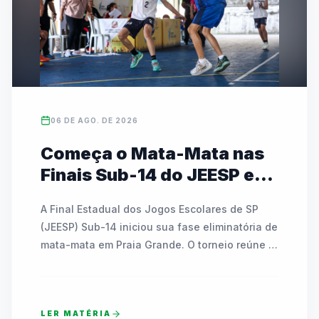
06 DE AGO. DE 2026
Começa o Mata-Mata nas
Finais Sub-14 do JEESP em
Praia Grande
A Final Estadual dos Jogos Escolares de SP 
(JEESP) Sub-14 iniciou sua fase eliminatória de 
mata-mata em Praia Grande. O torneio reúne 
escolas públicas e particulares disputando 
vagas em basquete, futsal, handebol, vôlei e 
tênis de mesa. As partidas decisivas ocorrem 
LER MATÉRIA
até sábado e contam com transmissão ao vivo 