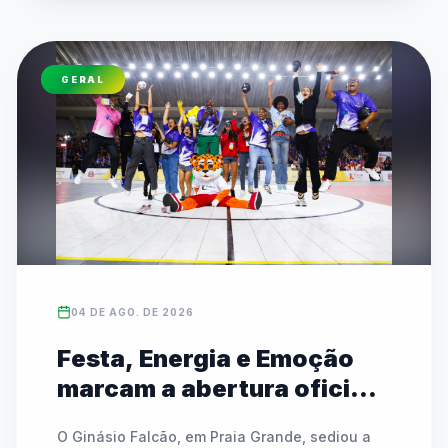
Capi e Melo. Esta edição traz novidades como 
a estreia do Skate e do Badminton, além do 
retorno do Circuito Kids para crianças de 7 a 11 
GERAL
anos. A competição mantém modalidades 
tradicionais coletivas e individuais, além do 
Festival Paralímpico focado em inclusão e 
equidade.
04 DE AGO. DE 2026
Festa, Energia e Emoção
marcam a abertura oficial
das Finais do JEESP Sub-14
O Ginásio Falcão, em Praia Grande, sediou a 