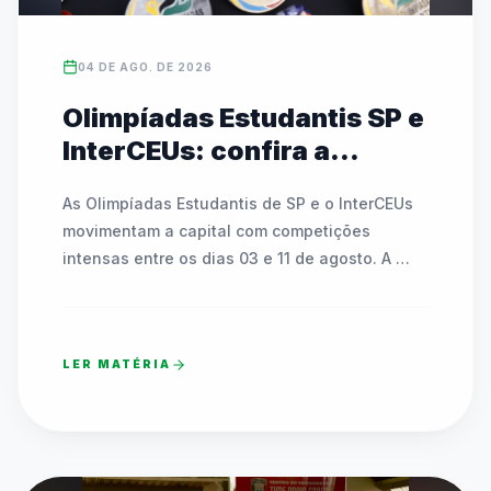
04 DE AGO. DE 2026
Olimpíadas Estudantis SP e
InterCEUs: confira a
agenda de modalidades e
As Olimpíadas Estudantis de SP e o InterCEUs 
partidas de 03 a 11 de
movimentam a capital com competições 
agosto
intensas entre os dias 03 e 11 de agosto. A 
programação inclui modalidades como 
atletismo, badminton, tênis de mesa, basquete, 
futsal, handebol, voleibol e o Circuito Kids. As 
LER MATÉRIA
rodadas acontecem em dezenas de CEUs, 
polos esportivos, SESC Pinheiros e no Clube 
Esperia, espalhados por todas as regiões da 
cidade. A programação conta com uma 
Cerimônia Oficial de Abertura na sexta-feira 