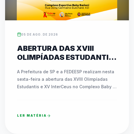
05 DE AGO. DE 2026
ABERTURA DAS XVIII
OLIMPÍADAS ESTUDANTIS
E XV INTERCEUS
A Prefeitura de SP e a FEDEESP realizam nesta 
ACONTECE NESTA SEXTA
sexta-feira a abertura das XVIII Olimpíadas 
(07) COM NOVIDADES E
Estudantis e XV InterCeus no Complexo Baby 
ATIVAÇÕES INÉDITAS
Barioni. O evento de esporte educacional 
reúne milhares de estudantes da Rede 
Municipal e promove integração com a 
LER MATÉRIA
comunidade. A comemoração contará com a 
área recreativa Funfest, apresentações 
musicais e o pré-lançamento dos mascotes 