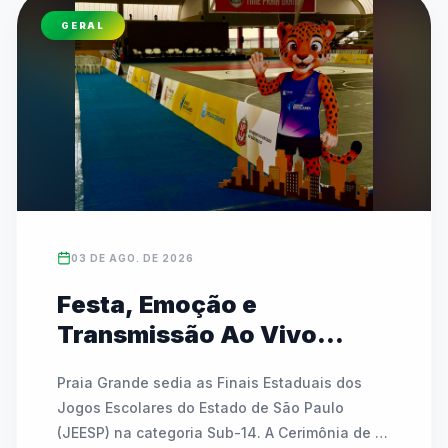
(07/08) e rodadas especiais do InterCEUs no 
GERAL
sábado (08/08). Promovido pela Prefeitura de 
São Paulo, o evento tem entrada gratuita e é 
totalmente aberto às comunidades escolares.
03 DE AGO. DE 2026
Festa, Emoção e
Transmissão Ao Vivo
marcam a abertura das
Praia Grande sedia as Finais Estaduais dos 
Finais Estaduais do JEESP
Jogos Escolares do Estado de São Paulo 
Sub-14 em Praia Grande
(JEESP) na categoria Sub-14. A Cerimônia de 