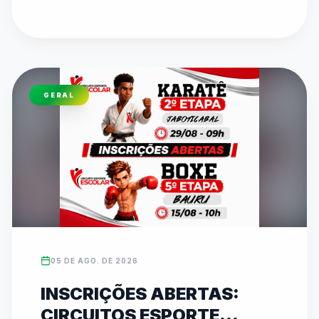
pelo canal oficial da FedeespTV no YouTube. 
Os times campeões estaduais formarão o 
TIMESP para representar São Paulo nos Jogos 
Escolares Brasileiros (JEBs) em Brasília. O texto 
detalha toda a programação dos confrontos 
GERAL
diretos que acontecem ao longo desta quinta-
feira em diversos ginásios.
05 DE AGO. DE 2026
INSCRIÇÕES ABERTAS:
CIRCUITOS ESPORTE