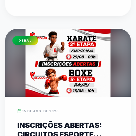
pelo canal oficial da FedeespTV no YouTube. 
Os times campeões estaduais formarão o 
TIMESP para representar São Paulo nos Jogos 
Escolares Brasileiros (JEBs) em Brasília. O texto 
detalha toda a programação dos confrontos 
GERAL
diretos que acontecem ao longo desta quinta-
feira em diversos ginásios.
05 DE AGO. DE 2026
INSCRIÇÕES ABERTAS:
CIRCUITOS ESPORTE