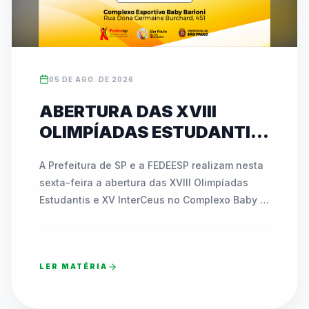
05 DE AGO. DE 2026
ABERTURA DAS XVIII
OLIMPÍADAS ESTUDANTIS
E XV INTERCEUS
A Prefeitura de SP e a FEDEESP realizam nesta 
ACONTECE NESTA SEXTA
sexta-feira a abertura das XVIII Olimpíadas 
(07) COM NOVIDADES E
Estudantis e XV InterCeus no Complexo Baby 
ATIVAÇÕES INÉDITAS
Barioni. O evento de esporte educacional 
reúne milhares de estudantes da Rede 
Municipal e promove integração com a 
LER MATÉRIA
comunidade. A comemoração contará com a 
área recreativa Funfest, apresentações 
musicais e o pré-lançamento dos mascotes 