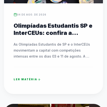
04 DE AGO. DE 2026
Olimpíadas Estudantis SP e
InterCEUs: confira a
agenda de modalidades e
As Olimpíadas Estudantis de SP e o InterCEUs 
partidas de 03 a 11 de
movimentam a capital com competições 
agosto
intensas entre os dias 03 e 11 de agosto. A 
programação inclui modalidades como 
atletismo, badminton, tênis de mesa, basquete, 
futsal, handebol, voleibol e o Circuito Kids. As 
LER MATÉRIA
rodadas acontecem em dezenas de CEUs, 
polos esportivos, SESC Pinheiros e no Clube 
Esperia, espalhados por todas as regiões da 
cidade. A programação conta com uma 
Cerimônia Oficial de Abertura na sexta-feira 