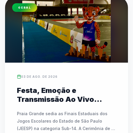
(07/08) e rodadas especiais do InterCEUs no 
GERAL
sábado (08/08). Promovido pela Prefeitura de 
São Paulo, o evento tem entrada gratuita e é 
totalmente aberto às comunidades escolares.
03 DE AGO. DE 2026
Festa, Emoção e
Transmissão Ao Vivo
marcam a abertura das
Praia Grande sedia as Finais Estaduais dos 
Finais Estaduais do JEESP
Jogos Escolares do Estado de São Paulo 
Sub-14 em Praia Grande
(JEESP) na categoria Sub-14. A Cerimônia de 