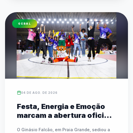
Capi e Melo. Esta edição traz novidades como 
a estreia do Skate e do Badminton, além do 
retorno do Circuito Kids para crianças de 7 a 11 
GERAL
anos. A competição mantém modalidades 
tradicionais coletivas e individuais, além do 
Festival Paralímpico focado em inclusão e 
equidade.
04 DE AGO. DE 2026
Festa, Energia e Emoção
marcam a abertura oficial
das Finais do JEESP Sub-14
O Ginásio Falcão, em Praia Grande, sediou a 