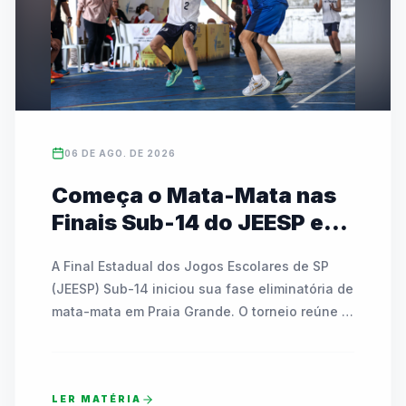
06 DE AGO. DE 2026
Começa o Mata-Mata nas
Finais Sub-14 do JEESP em
Praia Grande
A Final Estadual dos Jogos Escolares de SP 
(JEESP) Sub-14 iniciou sua fase eliminatória de 
mata-mata em Praia Grande. O torneio reúne 
escolas públicas e particulares disputando 
vagas em basquete, futsal, handebol, vôlei e 
tênis de mesa. As partidas decisivas ocorrem 
LER MATÉRIA
até sábado e contam com transmissão ao vivo 