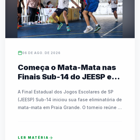
06 DE AGO. DE 2026
Começa o Mata-Mata nas
Finais Sub-14 do JEESP em
Praia Grande
A Final Estadual dos Jogos Escolares de SP 
(JEESP) Sub-14 iniciou sua fase eliminatória de 
mata-mata em Praia Grande. O torneio reúne 
escolas públicas e particulares disputando 
vagas em basquete, futsal, handebol, vôlei e 
tênis de mesa. As partidas decisivas ocorrem 
LER MATÉRIA
até sábado e contam com transmissão ao vivo 