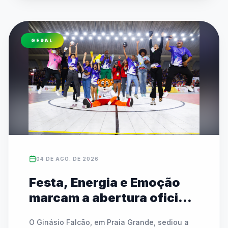
Capi e Melo. Esta edição traz novidades como 
a estreia do Skate e do Badminton, além do 
retorno do Circuito Kids para crianças de 7 a 11 
GERAL
anos. A competição mantém modalidades 
tradicionais coletivas e individuais, além do 
Festival Paralímpico focado em inclusão e 
equidade.
04 DE AGO. DE 2026
Festa, Energia e Emoção
marcam a abertura oficial
das Finais do JEESP Sub-14
O Ginásio Falcão, em Praia Grande, sediou a 