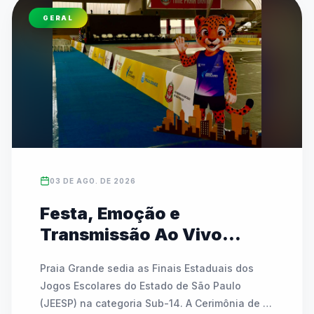
(07/08) e rodadas especiais do InterCEUs no 
GERAL
sábado (08/08). Promovido pela Prefeitura de 
São Paulo, o evento tem entrada gratuita e é 
totalmente aberto às comunidades escolares.
03 DE AGO. DE 2026
Festa, Emoção e
Transmissão Ao Vivo
marcam a abertura das
Praia Grande sedia as Finais Estaduais dos 
Finais Estaduais do JEESP
Jogos Escolares do Estado de São Paulo 
Sub-14 em Praia Grande
(JEESP) na categoria Sub-14. A Cerimônia de 