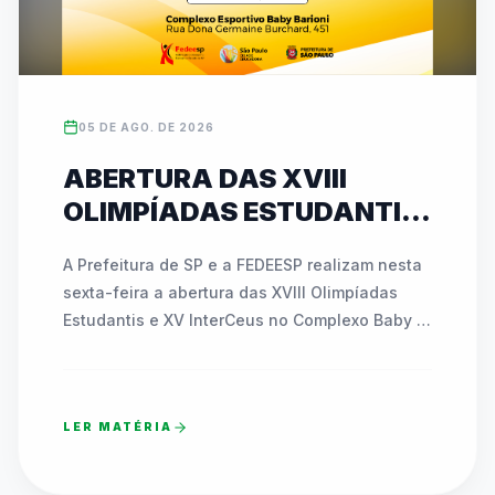
05 DE AGO. DE 2026
ABERTURA DAS XVIII
OLIMPÍADAS ESTUDANTIS
E XV INTERCEUS
A Prefeitura de SP e a FEDEESP realizam nesta 
ACONTECE NESTA SEXTA
sexta-feira a abertura das XVIII Olimpíadas 
(07) COM NOVIDADES E
Estudantis e XV InterCeus no Complexo Baby 
ATIVAÇÕES INÉDITAS
Barioni. O evento de esporte educacional 
reúne milhares de estudantes da Rede 
Municipal e promove integração com a 
LER MATÉRIA
comunidade. A comemoração contará com a 
área recreativa Funfest, apresentações 
musicais e o pré-lançamento dos mascotes 