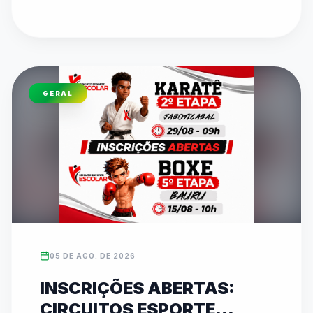
pelo canal oficial da FedeespTV no YouTube. 
Os times campeões estaduais formarão o 
TIMESP para representar São Paulo nos Jogos 
Escolares Brasileiros (JEBs) em Brasília. O texto 
detalha toda a programação dos confrontos 
GERAL
diretos que acontecem ao longo desta quinta-
feira em diversos ginásios.
05 DE AGO. DE 2026
INSCRIÇÕES ABERTAS:
CIRCUITOS ESPORTE