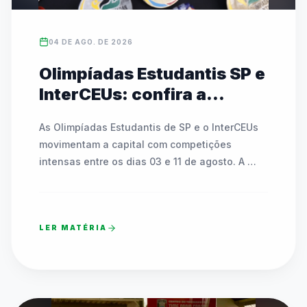
04 DE AGO. DE 2026
Olimpíadas Estudantis SP e
InterCEUs: confira a
agenda de modalidades e
As Olimpíadas Estudantis de SP e o InterCEUs 
partidas de 03 a 11 de
movimentam a capital com competições 
agosto
intensas entre os dias 03 e 11 de agosto. A 
programação inclui modalidades como 
atletismo, badminton, tênis de mesa, basquete, 
futsal, handebol, voleibol e o Circuito Kids. As 
LER MATÉRIA
rodadas acontecem em dezenas de CEUs, 
polos esportivos, SESC Pinheiros e no Clube 
Esperia, espalhados por todas as regiões da 
cidade. A programação conta com uma 
Cerimônia Oficial de Abertura na sexta-feira 