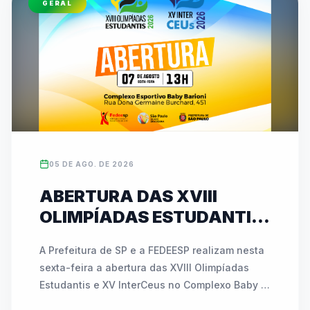
GERAL
esportivos. As inscrições para ambas as 
competições podem ser feitas diretamente no 
site oficial da entidade (www.fedeesp.org.br).
05 DE AGO. DE 2026
ABERTURA DAS XVIII
OLIMPÍADAS ESTUDANTIS
E XV INTERCEUS
A Prefeitura de SP e a FEDEESP realizam nesta 
ACONTECE NESTA SEXTA
sexta-feira a abertura das XVIII Olimpíadas 
(07) COM NOVIDADES E
Estudantis e XV InterCeus no Complexo Baby 
ATIVAÇÕES INÉDITAS
Barioni. O evento de esporte educacional 