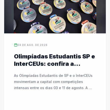
campeonato, que mobiliza mais de 486 mil 
alunos no estado, conta com transmissões ao 
vivo e cobertura nas redes da FedeespTV.
04 DE AGO. DE 2026
Olimpíadas Estudantis SP e
InterCEUs: confira a
agenda de modalidades e
As Olimpíadas Estudantis de SP e o InterCEUs 
partidas de 03 a 11 de
movimentam a capital com competições 
agosto
intensas entre os dias 03 e 11 de agosto. A 
programação inclui modalidades como 
atletismo, badminton, tênis de mesa, basquete, 
futsal, handebol, voleibol e o Circuito Kids. As 