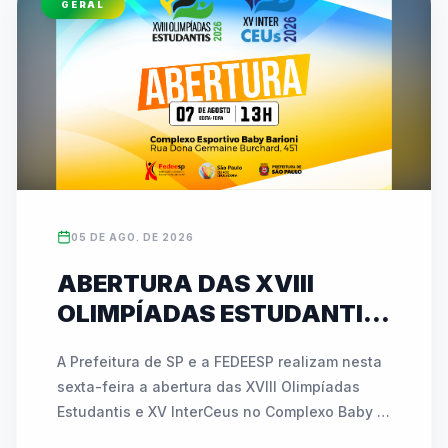
GERAL
esportivos. As inscrições para ambas as 
competições podem ser feitas diretamente no 
site oficial da entidade (www.fedeesp.org.br).
05 DE AGO. DE 2026
ABERTURA DAS XVIII
OLIMPÍADAS ESTUDANTIS
E XV INTERCEUS
A Prefeitura de SP e a FEDEESP realizam nesta 
ACONTECE NESTA SEXTA
sexta-feira a abertura das XVIII Olimpíadas 
(07) COM NOVIDADES E
Estudantis e XV InterCeus no Complexo Baby 
ATIVAÇÕES INÉDITAS
Barioni. O evento de esporte educacional 