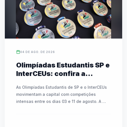
campeonato, que mobiliza mais de 486 mil 
alunos no estado, conta com transmissões ao 
vivo e cobertura nas redes da FedeespTV.
04 DE AGO. DE 2026
Olimpíadas Estudantis SP e
InterCEUs: confira a
agenda de modalidades e
As Olimpíadas Estudantis de SP e o InterCEUs 
partidas de 03 a 11 de
movimentam a capital com competições 
agosto
intensas entre os dias 03 e 11 de agosto. A 
programação inclui modalidades como 
atletismo, badminton, tênis de mesa, basquete, 
futsal, handebol, voleibol e o Circuito Kids. As 