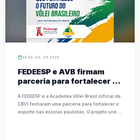
YouTube pela FedeespTV.
29 DE JUL. DE 2026
FEDEESP e AVB firmam
parceria para fortalecer o
voleibol escolar e ampliar
A FEDEESP e a Academia Vôlei Brasil (oficial da 
oportunidades de
CBV) fecharam uma parceria para fortalecer o 
formação
esporte nas escolas paulistas. O projeto une a 
organização da Federação com metodologias 
de ensino focadas na educação e na formação 
cidadã. A parceria prevê uma competição 