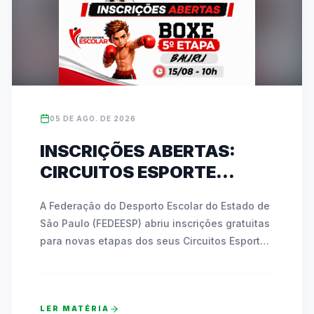
05 DE AGO. DE 2026
INSCRIÇÕES ABERTAS:
CIRCUITOS ESPORTE
ESCOLAR DA FEDEESP
A Federação do Desporto Escolar do Estado de 
LEVAM BOXE A BAURU E
São Paulo (FEDEESP) abriu inscrições gratuitas 
KARATÊ A JABOTICABAL
para novas etapas dos seus Circuitos Esporte 
EM AGOSTO
Escolar. No dia 15 de agosto, Bauru receberá a 
5ª etapa do Circuito de Boxe no Ginásio 
"Azulão", reunindo atletas de 7 a 17 anos. Já 
LER MATÉRIA
em 28 de agosto, Jaboticabal sediará a 2ª 