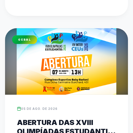
etapa do Circuito de Karatê no Ginásio 
Municipal Dr. Alberto Bottino, com disputas de 
Kata e Kumite. O evento reforça o compromisso 
de 26 anos da federação em promover 
inclusão, disciplina e revelar talentos 
GERAL
esportivos. As inscrições para ambas as 
competições podem ser feitas diretamente no 
site oficial da entidade (www.fedeesp.org.br).
05 DE AGO. DE 2026
ABERTURA DAS XVIII
OLIMPÍADAS ESTUDANTIS