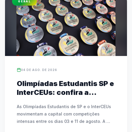
GERAL
destacaram a relevância do evento para a 
formação de valores e a economia local. O 
campeonato, que mobiliza mais de 486 mil 
alunos no estado, conta com transmissões ao 
vivo e cobertura nas redes da FedeespTV.
04 DE AGO. DE 2026
Olimpíadas Estudantis SP e
InterCEUs: confira a
agenda de modalidades e
As Olimpíadas Estudantis de SP e o InterCEUs 
partidas de 03 a 11 de
movimentam a capital com competições 
agosto
intensas entre os dias 03 e 11 de agosto. A 
programação inclui modalidades como 