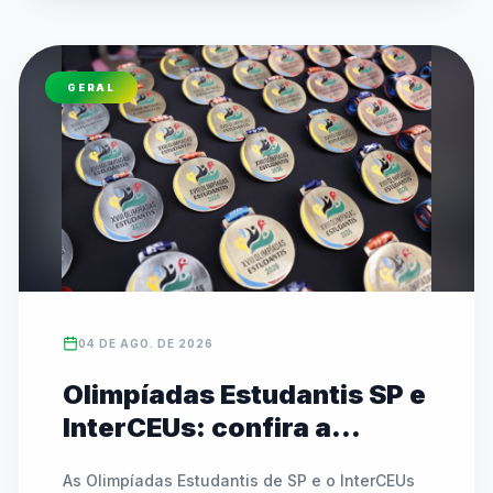
público presente. Autoridades como a 
Secretária Estadual de Esportes, Cláudia 
Carletto, e o Prefeito Alberto Mourão 
GERAL
destacaram a relevância do evento para a 
formação de valores e a economia local. O 
campeonato, que mobiliza mais de 486 mil 
alunos no estado, conta com transmissões ao 
vivo e cobertura nas redes da FedeespTV.
04 DE AGO. DE 2026
Olimpíadas Estudantis SP e
InterCEUs: confira a
agenda de modalidades e
As Olimpíadas Estudantis de SP e o InterCEUs 