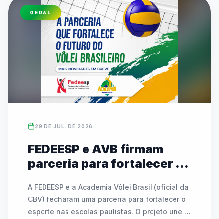
Juramento do Atleta. Para quem não esteve 
GERAL
presente nas arquibancadas, o pré-evento e a 
solenidade ganharam transmissão ao vivo no 
YouTube pela FedeespTV.
29 DE JUL. DE 2026
FEDEESP e AVB firmam
parceria para fortalecer o
voleibol escolar e ampliar
A FEDEESP e a Academia Vôlei Brasil (oficial da 
oportunidades de
CBV) fecharam uma parceria para fortalecer o 
formação
esporte nas escolas paulistas. O projeto une a 