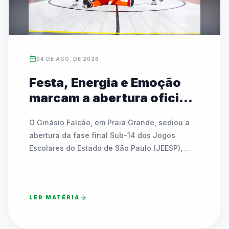
04 DE AGO. DE 2026
Festa, Energia e Emoção
marcam a abertura oficial
das Finais do JEESP Sub-14
O Ginásio Falcão, em Praia Grande, sediou a 
em Praia Grande
abertura da fase final Sub-14 dos Jogos 
Escolares do Estado de São Paulo (JEESP), 
reunindo quase 7 mil estudantes-atletas. A 
noite festiva contou com shows, interações 
com mascote, a tradicional Remada Viking e 
LER MATÉRIA
sorteios de bicicletas e bolas para os 
participantes. Apresentações culturais de 
dança integraram gerações e emocionaram o 