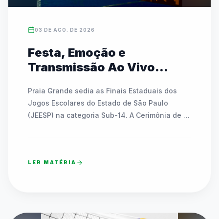
03 DE AGO. DE 2026
Festa, Emoção e
Transmissão Ao Vivo
marcam a abertura das
Praia Grande sedia as Finais Estaduais dos 
Finais Estaduais do JEESP
Jogos Escolares do Estado de São Paulo 
Sub-14 em Praia Grande
(JEESP) na categoria Sub-14. A Cerimônia de 
Abertura no Ginásio Falcão reúne cerca de 7 
mil estudantes-atletas de redes públicas, 
privadas e ETECs. O evento conta com a 
LER MATÉRIA
presença de lideranças como o Prefeito 
Alberto Mourão e a Secretária Estadual de 
Esportes, Cláudia Carletto. A festa inclui 
sorteios de bicicletas, apresentações culturais 
de dança, acendimento da Pira Olímpica e o 