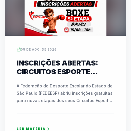
05 DE AGO. DE 2026
INSCRIÇÕES ABERTAS:
CIRCUITOS ESPORTE
ESCOLAR DA FEDEESP
A Federação do Desporto Escolar do Estado de 
LEVAM BOXE A BAURU E
São Paulo (FEDEESP) abriu inscrições gratuitas 
KARATÊ A JABOTICABAL
para novas etapas dos seus Circuitos Esporte 
EM AGOSTO
Escolar. No dia 15 de agosto, Bauru receberá a 
5ª etapa do Circuito de Boxe no Ginásio 
"Azulão", reunindo atletas de 7 a 17 anos. Já 
LER MATÉRIA
em 28 de agosto, Jaboticabal sediará a 2ª 