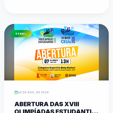
etapa do Circuito de Karatê no Ginásio 
Municipal Dr. Alberto Bottino, com disputas de 
Kata e Kumite. O evento reforça o compromisso 
de 26 anos da federação em promover 
inclusão, disciplina e revelar talentos 
GERAL
esportivos. As inscrições para ambas as 
competições podem ser feitas diretamente no 
site oficial da entidade (www.fedeesp.org.br).
05 DE AGO. DE 2026
ABERTURA DAS XVIII
OLIMPÍADAS ESTUDANTIS