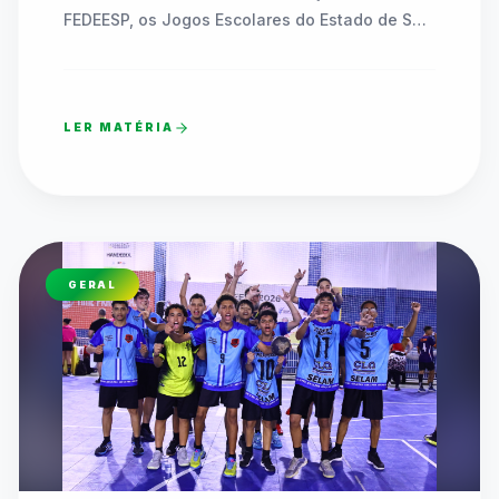
FEDEESP, os Jogos Escolares do Estado de São 
Paulo (JEESP Sub-14) coroaram as equipes 
campeãs das redes pública e privada em finais 
marcadas por superação, união e celebração.

LER MATÉRIA
O sábado (08/08) foi de pura festa e alto nível 
técnico nos principais complexos esportivos de 
Praia Grande, no litoral paulista. As disputas 
decisivas das Finais Estaduais das 
Modalidades Coletivas Sub-14 dos Jogos 
GERAL
Escolares do Estado de São Paulo (JEESP 
2026) definiram as equipes campeãs da Etapa 
I (escolas da rede pública estadual e 
municipal) e da Etapa II (escolas privadas).

A competição reuniu milhares de alunos-
atletas que demonstraram a força do esporte 
escolar paulista no Basquetebol, Futsal, 