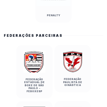
Paulo/Capital) 24 x 19 Colégio Braga Mello 
(Presidente Prudente)

Handebol Feminino — Etapa I:

PENALTY
EE Dr. João Marciano De Almeida (Franca) 20 x 
11 EE Prof. Raymi De Oliveira Baptista Pereira 
(Bauru)

FEDERAÇÕES PARCEIRAS
EE Clarice De Magalhães De Castro (São 
Bernardo do Campo) 15 x 10 EE Prof. João Alves 
De Almeida (Piracicaba)

Handebol Feminino — Etapa II:

Colégio Amorim Santa Teresa (São 
Paulo/Capital) 19 x 15 Colégio Ábaco (São 
Bernardo do Campo)

EMEF Profa. Maria Aparecida Araújo (Guarujá) 
FEDERAÇÃO
FEDERAÇÃO
PAULISTA DE
ESTADUAL DE
23 x 8 Emeb Gilberta Vilela Rosa (Restinga)

GINÁSTICA
BOXE DE SÃO
PAULO -
VOLEIBOL (Ginásio Rodrigão e Ginásio Aloha)

FEBOXESP
Voleibol Masculino — Etapa I:

EE Severino Reino (José Bonifácio) 2 x 0 EE 