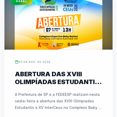
GERAL
esportivos. As inscrições para ambas as 
competições podem ser feitas diretamente no 
site oficial da entidade (www.fedeesp.org.br).
05 DE AGO. DE 2026
ABERTURA DAS XVIII
OLIMPÍADAS ESTUDANTIS
E XV INTERCEUS
A Prefeitura de SP e a FEDEESP realizam nesta 
ACONTECE NESTA SEXTA
sexta-feira a abertura das XVIII Olimpíadas 
(07) COM NOVIDADES E
Estudantis e XV InterCeus no Complexo Baby 
ATIVAÇÕES INÉDITAS
Barioni. O evento de esporte educacional 