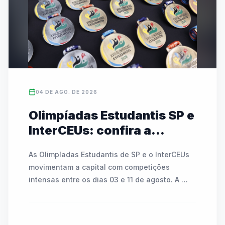
campeonato, que mobiliza mais de 486 mil 
alunos no estado, conta com transmissões ao 
vivo e cobertura nas redes da FedeespTV.
04 DE AGO. DE 2026
Olimpíadas Estudantis SP e
InterCEUs: confira a
agenda de modalidades e
As Olimpíadas Estudantis de SP e o InterCEUs 
partidas de 03 a 11 de
movimentam a capital com competições 
agosto
intensas entre os dias 03 e 11 de agosto. A 
programação inclui modalidades como 
atletismo, badminton, tênis de mesa, basquete, 
futsal, handebol, voleibol e o Circuito Kids. As 