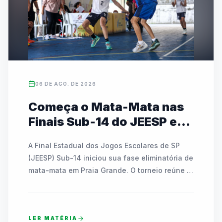
06 DE AGO. DE 2026
Começa o Mata-Mata nas
Finais Sub-14 do JEESP em
Praia Grande
A Final Estadual dos Jogos Escolares de SP 
(JEESP) Sub-14 iniciou sua fase eliminatória de 
mata-mata em Praia Grande. O torneio reúne 
escolas públicas e particulares disputando 
vagas em basquete, futsal, handebol, vôlei e 
tênis de mesa. As partidas decisivas ocorrem 
LER MATÉRIA
até sábado e contam com transmissão ao vivo 