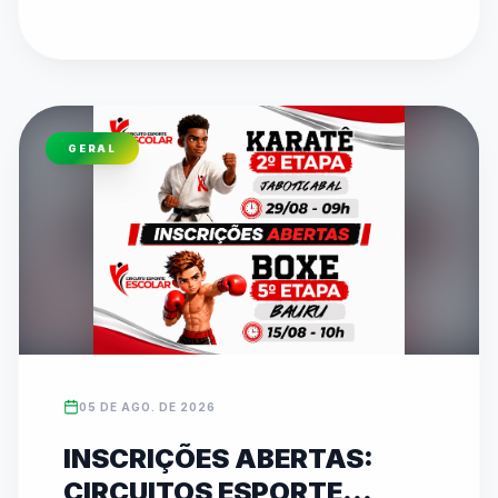
pelo canal oficial da FedeespTV no YouTube. 
Os times campeões estaduais formarão o 
TIMESP para representar São Paulo nos Jogos 
Escolares Brasileiros (JEBs) em Brasília. O texto 
detalha toda a programação dos confrontos 
GERAL
diretos que acontecem ao longo desta quinta-
feira em diversos ginásios.
05 DE AGO. DE 2026
INSCRIÇÕES ABERTAS:
CIRCUITOS ESPORTE