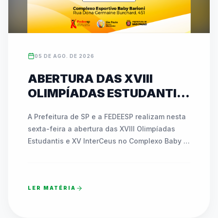
05 DE AGO. DE 2026
ABERTURA DAS XVIII
OLIMPÍADAS ESTUDANTIS
E XV INTERCEUS
A Prefeitura de SP e a FEDEESP realizam nesta 
ACONTECE NESTA SEXTA
sexta-feira a abertura das XVIII Olimpíadas 
(07) COM NOVIDADES E
Estudantis e XV InterCeus no Complexo Baby 
ATIVAÇÕES INÉDITAS
Barioni. O evento de esporte educacional 
reúne milhares de estudantes da Rede 
Municipal e promove integração com a 
LER MATÉRIA
comunidade. A comemoração contará com a 
área recreativa Funfest, apresentações 
musicais e o pré-lançamento dos mascotes 