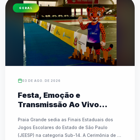
(07/08) e rodadas especiais do InterCEUs no 
GERAL
sábado (08/08). Promovido pela Prefeitura de 
São Paulo, o evento tem entrada gratuita e é 
totalmente aberto às comunidades escolares.
03 DE AGO. DE 2026
Festa, Emoção e
Transmissão Ao Vivo
marcam a abertura das
Praia Grande sedia as Finais Estaduais dos 
Finais Estaduais do JEESP
Jogos Escolares do Estado de São Paulo 
Sub-14 em Praia Grande
(JEESP) na categoria Sub-14. A Cerimônia de 