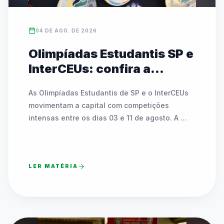
04 DE AGO. DE 2026
Olimpíadas Estudantis SP e
InterCEUs: confira a
agenda de modalidades e
As Olimpíadas Estudantis de SP e o InterCEUs 
partidas de 03 a 11 de
movimentam a capital com competições 
agosto
intensas entre os dias 03 e 11 de agosto. A 
programação inclui modalidades como 
atletismo, badminton, tênis de mesa, basquete, 
futsal, handebol, voleibol e o Circuito Kids. As 
LER MATÉRIA
rodadas acontecem em dezenas de CEUs, 
polos esportivos, SESC Pinheiros e no Clube 
Esperia, espalhados por todas as regiões da 
cidade. A programação conta com uma 
Cerimônia Oficial de Abertura na sexta-feira 