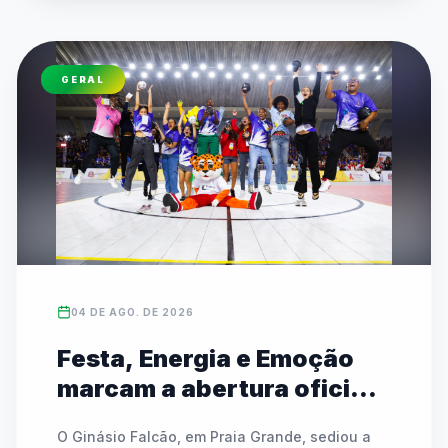
Capi e Melo. Esta edição traz novidades como 
a estreia do Skate e do Badminton, além do 
retorno do Circuito Kids para crianças de 7 a 11 
GERAL
anos. A competição mantém modalidades 
tradicionais coletivas e individuais, além do 
Festival Paralímpico focado em inclusão e 
equidade.
04 DE AGO. DE 2026
Festa, Energia e Emoção
marcam a abertura oficial
das Finais do JEESP Sub-14
O Ginásio Falcão, em Praia Grande, sediou a 